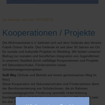
Sie befinden sich hier: PROJEKTE
Kooperationen / Projekte
Die Wohnwerkstatt e.V. befindet sich auf dem Gelände des Vereins
Fabrik Osloer Straße. Das Gelände ist seit über 30 Jahren ein Ort
für soziale und kulturelle Projekte im Wedding. Wir leisten unseren
Beitrag zur sozialen und beruflichen Integration von Jugendlichen
in unserem Stadtteil durch vielfältige Kooperationen und Projekte
mit Sekundarschulen, Förderzentren sowie
Schulverweigererprojekten.
SuB Way
(Schule und Betrieb auf einem gemeinsamen Weg im
Kiez)
Diese Kooperation mit Sekundarschulen und Förderzentren dient
der Berufsorientierung von Schüler/innen, die im Rahmen
sonderpädagogischer Förderung spezielle Unterstützung
benötigen. Diese Schüler/innen kommen für vier Monate an zwei
bis drei Tagen die Woche zu uns in die Werkstatt. In enger