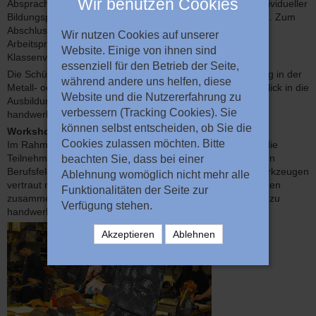
Wir benutzen Cookies
Absprache mit der Schule wird für jede/n Schüler/in ein individueller
Bildungsplan, der eine Praxisaufgabe beinhaltet, entwickelt. Zum
Abschluss des Trimesters findet eine Präsentation des
Wir nutzen Cookies auf unserer
Arbeitsprodukts und der erlernten Arbeitsschritte im
Website. Einige von ihnen sind
Klassenverband statt.
essenziell für den Betrieb der Seite,
Die Schüler/innen lernen in diesem Projekt den Arbeitsalltag in der
während andere uns helfen, diese
Metall- oder Fahrradwerkstatt kennen, erhalten einen Einblick in die
Website und die Nutzererfahrung zu
Ausbildungsinhalte und haben die Möglichkeit, eigene
verbessern (Tracking Cookies). Sie
handwerkliche Fähigkeiten zu entdecken und auszubauen.
können selbst entscheiden, ob Sie die
Workshops
Cookies zulassen möchten. Bitte
Im Rahmen von ein- bis zweitägigen Workshops erhalten die
Teilnehmer/innen einen Einblick in die von uns angebotenen
beachten Sie, dass bei einer
Berufsfelder und können sich mit den Werkstoffen und Werkzeugen
Ablehnung womöglich nicht mehr alle
vertraut machen. Hierbei arbeiten wir auch mit Künstler/innen
Funktionalitäten der Seite zur
zusammen, um den Jugendlichen einen kreativen Zugang zu
Verfügung stehen.
handwerklichen Berufen zu eröffnen.
Akzeptieren
Ablehnen