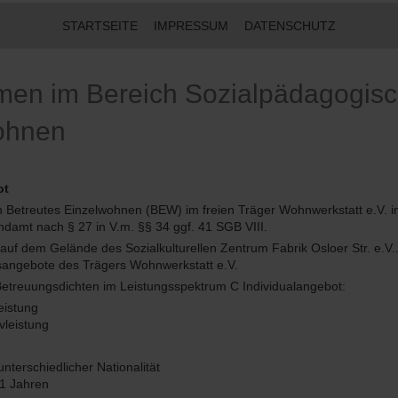
STARTSEITE
IMPRESSUM
DATENSCHUTZ
men im Bereich Sozialpädagogisc
ohnen
ot
 Betreutes Einzelwohnen (BEW) im freien Träger Wohnwerkstatt e.V. in
ndamt nach § 27 in V.m. §§ 34 ggf. 41 SGB VIII.
uf dem Gelände des Sozialkulturellen Zentrum Fabrik Osloer Str. e.V.
sangebote des Trägers Wohnwerkstatt e.V.
Betreuungsdichten im Leistungsspektrum C Individualangebot:
eistung
vleistung
terschiedlicher Nationalität
21 Jahren