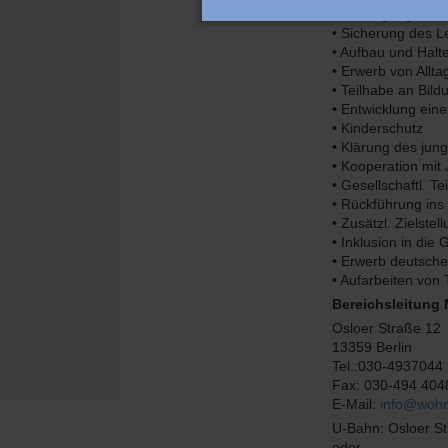
• Befähigung zur
• Sicherung des L
• Aufbau und Halt
• Erwerb von Allt
• Teilhabe an Bild
• Entwicklung ein
• Kinderschutz
• Klärung des jun
• Kooperation mit
• Gesellschaftl. T
• Rückführung ins
• Zusätzl. Zielste
• Inklusion in die 
• Erwerb deutsch
• Aufarbeiten von
Bereichsleitung
Osloer Straße 12
13359 Berlin
Tel.:030-4937044
Fax: 030-494 404
E-Mail:
info@wohn
U-Bahn: Osloer S
oder