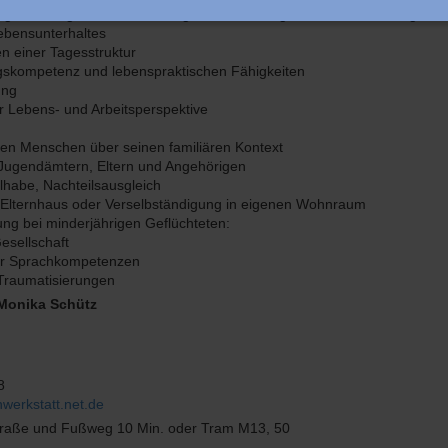
 eigenständigen Lebensführung mit höchstmöglicher Verantwortungsü
ebensunterhaltes
en einer Tagesstruktur
agskompetenz und lebenspraktischen Fähigkeiten
ung
er Lebens- und Arbeitsperspektive
gen Menschen über seinen familiären Kontext
 Jugendämtern, Eltern und Angehörigen
eilhabe, Nachteilsausgleich
 Elternhaus oder Verselbständigung in eigenen Wohnraum
llung bei minderjährigen Geflüchteten:
Gesellschaft
er Sprachkompetenzen
 Traumatisierungen
 Monika Schütz
8
werkstatt.net.de
traße und Fußweg 10 Min. oder Tram M13, 50