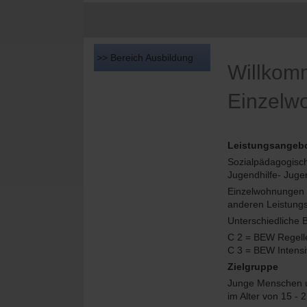
>> Bereich Ausbildung
Willkom
Einzelw
Leistungsangeb
Sozialpädagogisch
Jugendhilfe- Juge
Einzelwohnungen a
anderen Leistung
Unterschiedliche 
C 2 = BEW Regell
C 3 = BEW Intensi
Zielgruppe
Junge Menschen un
im Alter von 15 - 