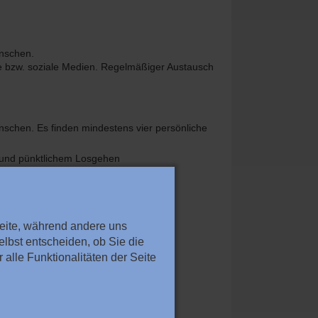
enschen.
che bzw. soziale Medien. Regelmäßiger Austausch
schen. Es finden mindestens vier persönliche
 und pünktlichem Losgehen
Seite, während andere uns
lbst entscheiden, ob Sie die
alle Funktionalitäten der Seite
in, Metallbearbeiter*in, Fachkraft für
ompetenzen der jungen Menschen